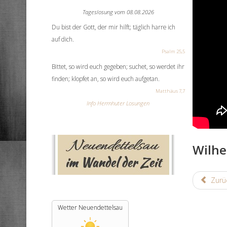
Tageslosung vom
08.08.2026
Du bist der Gott, der mir hilft; täglich harre ich
auf dich.
Psalm 25,5
Bittet, so wird euch gegeben; suchet, so werdet ihr
finden; klopfet an, so wird euch aufgetan.
Matthäus 7,7
Info Herrnhuter Losungen
Wilhe
Zurü
Wetter Neuendettelsau